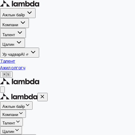
Ажлын байр
Компани
Талент
Цалин
Ур чадвар
AI
Талент
Ажил олгогч
🇲🇳
Ажлын байр
Компани
Талент