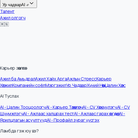
Цалин
Ур чадвар
AI
Талент
Ажил олгогч
🇲🇳
Карьер зөвлөгөө
Ажил ба Амьдрал
Ажил Хайх Арга
Ажлын Стресс
Карьер
Хөгжил
Компанийн соёл
Мэргэжил
Ур Чадвар
Хүний Нөөц
Цалин Хөлс
AI Туслах
AI - Цалин Тооцоологч
AI - Карьер Төлөвлөгч
AI - CV Хөрвүүлэгч
AI - CV
Шүүмжлэгч
AI - Ажлаас халшрах тест
AI - Ажлаас гарах өргөдөл
AI -
Ярилцлагын асуултууд
AI - Профайл зураг үүсгэх