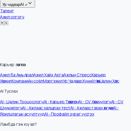
Цалин
Ур чадвар
AI
Талент
Ажил олгогч
🇲🇳
Карьер зөвлөгөө
Ажил ба Амьдрал
Ажил Хайх Арга
Ажлын Стресс
Карьер
Хөгжил
Компанийн соёл
Мэргэжил
Ур Чадвар
Хүний Нөөц
Цалин Хөлс
AI Туслах
AI - Цалин Тооцоологч
AI - Карьер Төлөвлөгч
AI - CV Хөрвүүлэгч
AI - CV
Шүүмжлэгч
AI - Ажлаас халшрах тест
AI - Ажлаас гарах өргөдөл
AI -
Ярилцлагын асуултууд
AI - Профайл зураг үүсгэх