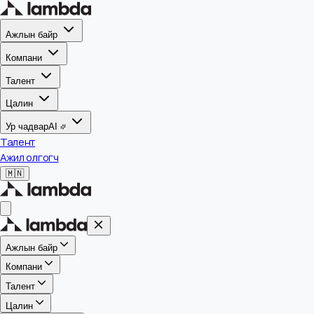
Ажлын байр
Компани
Талент
Цалин
Ур чадвар
AI
Талент
Ажил олгогч
🇲🇳
Ажлын байр
Компани
Талент