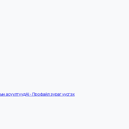
Ярилцлагын асуултууд
AI - Профайл зураг үүсгэх