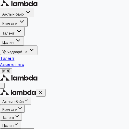
Ажлын байр
Компани
Талент
Цалин
Ур чадвар
AI
Талент
Ажил олгогч
🇲🇳
Ажлын байр
Компани
Талент