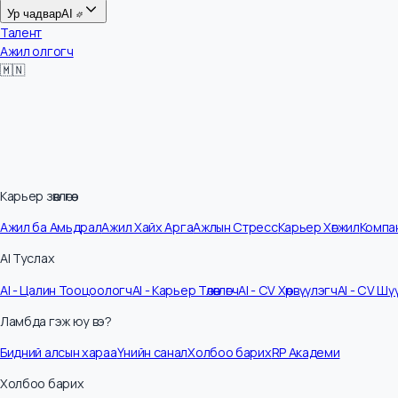
Цалин
Ур чадвар
AI
Талент
Ажил олгогч
🇲🇳
Карьер зөвлөгөө
Ажил ба Амьдрал
Ажил Хайх Арга
Ажлын Стресс
Карьер Хөгжил
Ко
AI Туслах
AI - Цалин Тооцоологч
AI - Карьер Төлөвлөгч
AI - CV Хөрвүүлэгч
AI - C
Ламбда гэж юу вэ?
Бидний алсын хараа
Үнийн санал
Холбоо барих
RP Академи