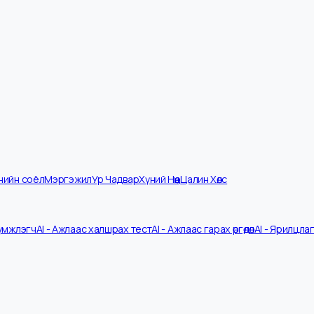
мпанийн соёл
Мэргэжил
Ур Чадвар
Хүний Нөөц
Цалин Хөлс
V Шүүмжлэгч
AI - Ажлаас халшрах тест
AI - Ажлаас гарах өргөдөл
AI - 