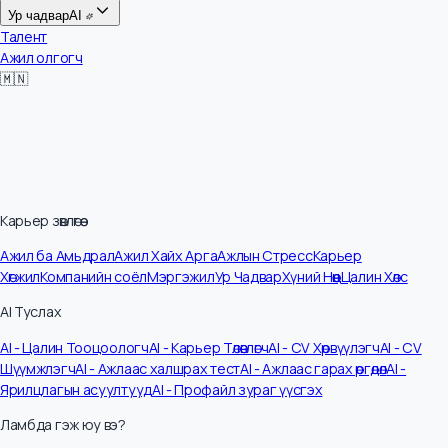
Цалин
Ур чадвар
AI
Талент
Ажил олгогч
🇲🇳
Карьер зөвлөгөө
Ажил ба Амьдрал
Ажил Хайх Арга
Ажлын Стресс
Карьер
Хөгжил
Компанийн соёл
Мэргэжил
Ур Чадвар
Хүний Нөөц
Цалин Хөлс
AI Туслах
AI - Цалин Тооцоологч
AI - Карьер Төлөвлөгч
AI - CV Хөрвүүлэгч
AI - CV
Шүүмжлэгч
AI - Ажлаас халшрах тест
AI - Ажлаас гарах өргөдөл
AI -
Ярилцлагын асуултууд
AI - Профайл зураг үүсгэх