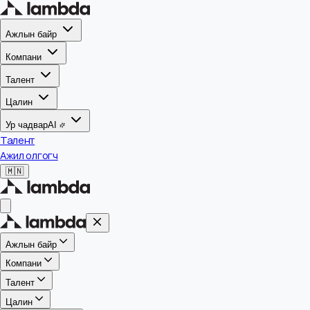
Ажлын байр
Компани
Талент
Цалин
Ур чадвар
AI
Талент
Ажил олгогч
🇲🇳
Ажлын байр
Компани
Талент