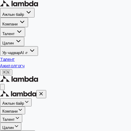
Ажлын байр
Компани
Талент
Цалин
Ур чадвар
AI
Талент
Ажил олгогч
🇲🇳
Ажлын байр
Компани
Талент