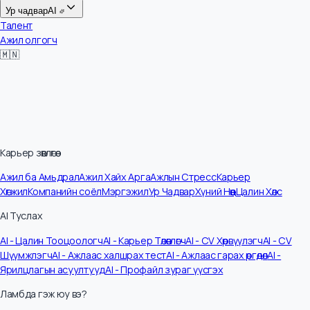
Цалин
Ур чадвар
AI
Талент
Ажил олгогч
🇲🇳
Карьер зөвлөгөө
Ажил ба Амьдрал
Ажил Хайх Арга
Ажлын Стресс
Карьер
Хөгжил
Компанийн соёл
Мэргэжил
Ур Чадвар
Хүний Нөөц
Цалин Хөлс
AI Туслах
AI - Цалин Тооцоологч
AI - Карьер Төлөвлөгч
AI - CV Хөрвүүлэгч
AI - CV
Шүүмжлэгч
AI - Ажлаас халшрах тест
AI - Ажлаас гарах өргөдөл
AI -
Ярилцлагын асуултууд
AI - Профайл зураг үүсгэх