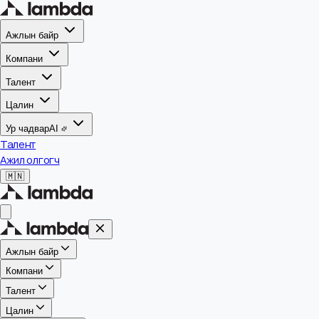
Ажлын байр
Компани
Талент
Цалин
Ур чадвар
AI
Талент
Ажил олгогч
🇲🇳
Ажлын байр
Компани
Талент