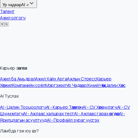
Цалин
Ур чадвар
AI
Талент
Ажил олгогч
🇲🇳
Карьер зөвлөгөө
Ажил ба Амьдрал
Ажил Хайх Арга
Ажлын Стресс
Карьер
Хөгжил
Компанийн соёл
Мэргэжил
Ур Чадвар
Хүний Нөөц
Цалин Хөлс
AI Туслах
AI - Цалин Тооцоологч
AI - Карьер Төлөвлөгч
AI - CV Хөрвүүлэгч
AI - CV
Шүүмжлэгч
AI - Ажлаас халшрах тест
AI - Ажлаас гарах өргөдөл
AI -
Ярилцлагын асуултууд
AI - Профайл зураг үүсгэх