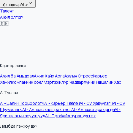
Цалин
Ур чадвар
AI
Талент
Ажил олгогч
🇲🇳
Карьер зөвлөгөө
Ажил ба Амьдрал
Ажил Хайх Арга
Ажлын Стресс
Карьер
Хөгжил
Компанийн соёл
Мэргэжил
Ур Чадвар
Хүний Нөөц
Цалин Хөлс
AI Туслах
AI - Цалин Тооцоологч
AI - Карьер Төлөвлөгч
AI - CV Хөрвүүлэгч
AI - CV
Шүүмжлэгч
AI - Ажлаас халшрах тест
AI - Ажлаас гарах өргөдөл
AI -
Ярилцлагын асуултууд
AI - Профайл зураг үүсгэх