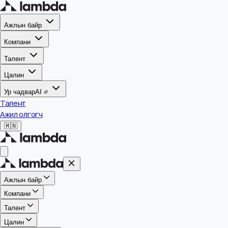
Ажлын байр
Компани
Талент
Цалин
Ур чадвар
AI
Талент
Ажил олгогч
🇲🇳
Ажлын байр
Компани
Талент