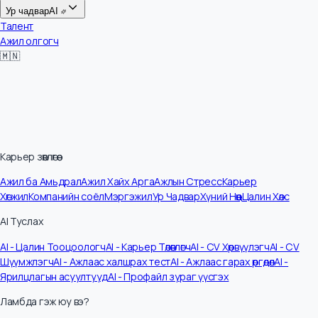
Цалин
Ур чадвар
AI
Талент
Ажил олгогч
🇲🇳
Карьер зөвлөгөө
Ажил ба Амьдрал
Ажил Хайх Арга
Ажлын Стресс
Карьер
Хөгжил
Компанийн соёл
Мэргэжил
Ур Чадвар
Хүний Нөөц
Цалин Хөлс
AI Туслах
AI - Цалин Тооцоологч
AI - Карьер Төлөвлөгч
AI - CV Хөрвүүлэгч
AI - CV
Шүүмжлэгч
AI - Ажлаас халшрах тест
AI - Ажлаас гарах өргөдөл
AI -
Ярилцлагын асуултууд
AI - Профайл зураг үүсгэх