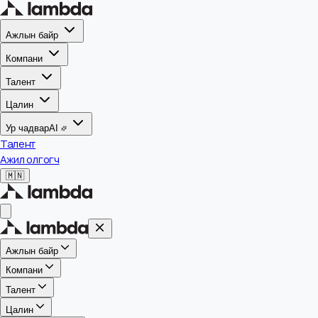
Ажлын байр
Компани
Талент
Цалин
Ур чадвар
AI
Талент
Ажил олгогч
🇲🇳
Ажлын байр
Компани
Талент