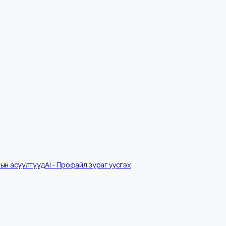
Ярилцлагын асуултууд
AI - Профайл зураг үүсгэх