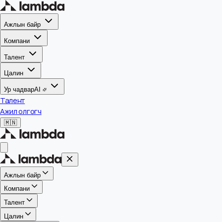
Ажлын байр
Компани
Талент
Цалин
Ур чадвар
AI
Талент
Ажил олгогч
🇲🇳
Ажлын байр
Компани
Талент