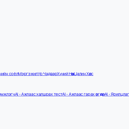
мпанийн соёл
Мэргэжил
Ур Чадвар
Хүний Нөөц
Цалин Хөлс
V Шүүмжлэгч
AI - Ажлаас халшрах тест
AI - Ажлаас гарах өргөдөл
AI - 