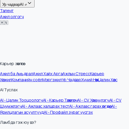
Цалин
Ур чадвар
AI
Талент
Ажил олгогч
🇲🇳
Карьер зөвлөгөө
Ажил ба Амьдрал
Ажил Хайх Арга
Ажлын Стресс
Карьер
Хөгжил
Компанийн соёл
Мэргэжил
Ур Чадвар
Хүний Нөөц
Цалин Хөлс
AI Туслах
AI - Цалин Тооцоологч
AI - Карьер Төлөвлөгч
AI - CV Хөрвүүлэгч
AI - CV
Шүүмжлэгч
AI - Ажлаас халшрах тест
AI - Ажлаас гарах өргөдөл
AI -
Ярилцлагын асуултууд
AI - Профайл зураг үүсгэх