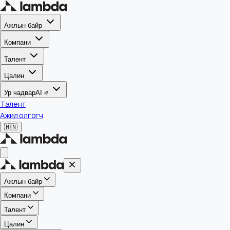
Ажлын байр
Компани
Талент
Цалин
Ур чадвар
AI
Талент
Ажил олгогч
🇲🇳
Ажлын байр
Компани
Талент