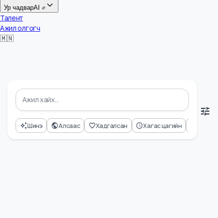
Цалин
Ур чадвар
AI
Талент
Ажил олгогч
🇲🇳
Шинэ
Алсаас
Хадгалсан
Хагас цагийн
Өнд