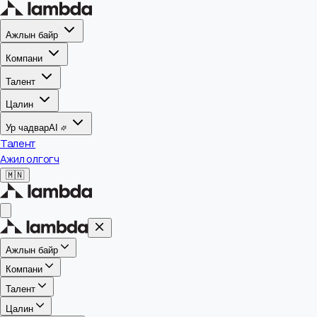
Ажлын байр
Компани
Талент
Цалин
Ур чадвар
AI
Талент
Ажил олгогч
🇲🇳
Ажлын байр
Компани
Талент