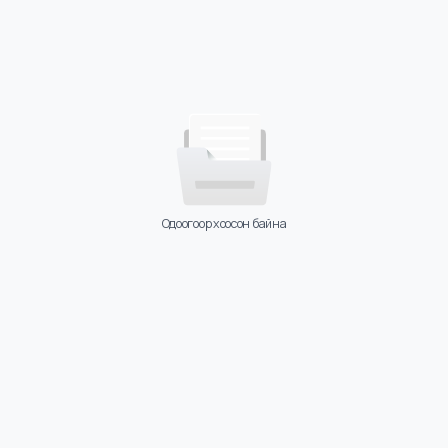
Одоогоор хоосон байна