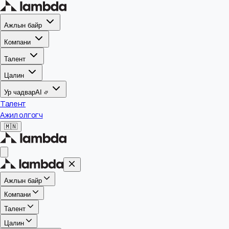
Ажлын байр
Компани
Талент
Цалин
Ур чадвар
AI
Талент
Ажил олгогч
🇲🇳
Ажлын байр
Компани
Талент