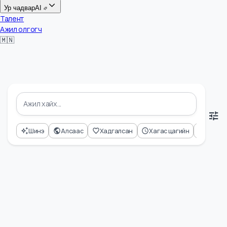
Цалин
Ур чадвар
AI
Талент
Ажил олгогч
🇲🇳
Шинэ
Алсаас
Хадгалсан
Хагас цагийн
Өнд