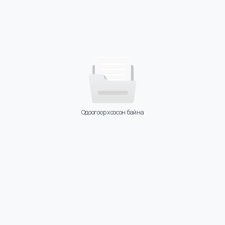
Одоогоор хоосон байна