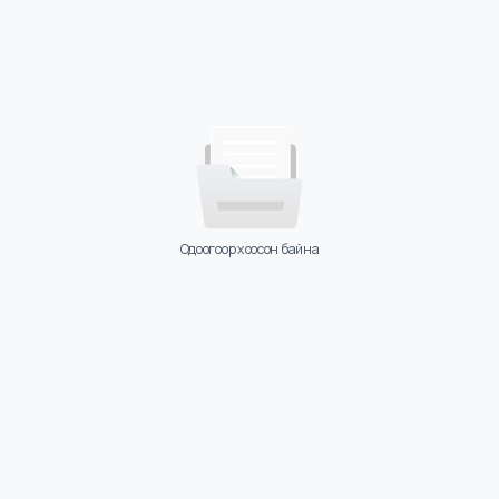
Одоогоор хоосон байна