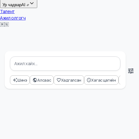
Цалин
Ур чадвар
AI
Талент
Ажил олгогч
🇲🇳
Шинэ
Алсаас
Хадгалсан
Хагас цагийн
Өнд