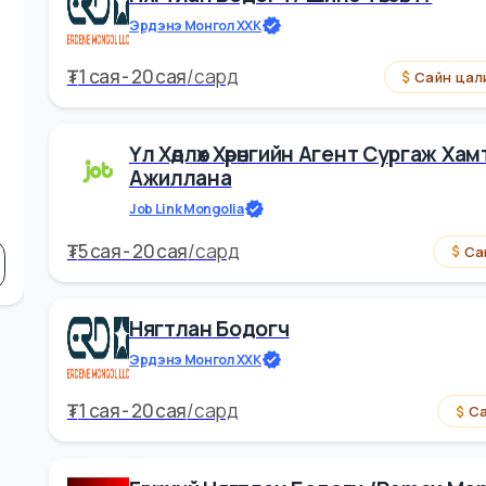
Нягтлан Бодогч / Шинэ Төгсөгч /
Эрдэнэ Монгол ХХК
₮
1 cая - 20 cая
/
сард
Са
н
Үл Хөдлөх Хөрөнгийн Агент Сург
Ажиллана
Job Link Mongolia
₮
5 cая - 20 cая
/
сард
Нягтлан Бодогч
Эрдэнэ Монгол ХХК
₮
1 cая - 20 cая
/
сард