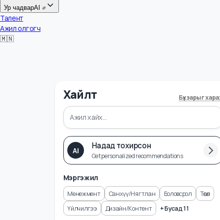
Цалин
Ур чадвар
AI
Талент
Ажил олгогч
🇲🇳
Хайлт
Бүх зарыг 
Надад тохирсон
AI
Get personalized recommendations
Мэргэжил
Менежмент
Санхүү/Нягтлан
Боловсрол
Төсө