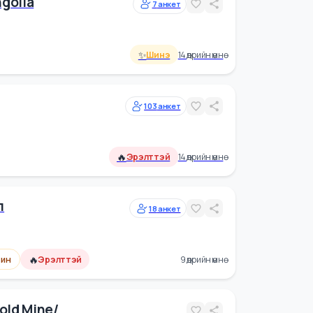
x Mongolia
7
анкет
✨
Шинэ
14 өдрийн өмнө
103
анкет
🔥
Эрэлттэй
14 өдрийн өмнө
хирал
18
анкет