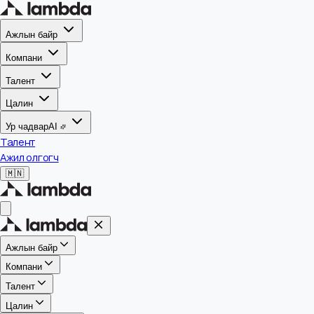
Ажлын байр
Компани
Талент
Цалин
Ур чадвар
AI
Талент
Ажил олгогч
🇲🇳
Ажлын байр
Компани
Талент