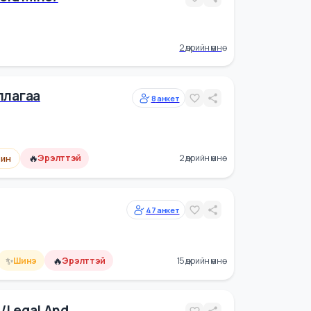
🔥
йн цалин
Эрэлттэй
9 өдрийн өмнө
epc-Gold Mine/
2 өдрийн өмнө
 Ажиллагаа
8
анкет
🔥
йн цалин
Эрэлттэй
2 өдрийн өмнө
47
анкет