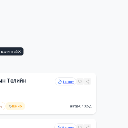
Өндөр цалинтай
ралтын Төслийн
1
анкет
✨
н цалин
Шинэ
өчигдөр 07:02-д