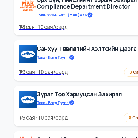
₮
9.5 cая - 10 cая
/
сард
Сайн ц
Эрх Зүй, Нийцлийн Газрын Зах
Compliance Department Direct
"Монголын Алт" (МАК) ХХК
₮
8 cая - 10 cая
/
сард
Санхүү Төлөвлөлтийн Хэлтсийн 
Таван Богд Групп
₮
9 cая - 10 cая
/
сард
Зураг Төсөл Хариуцсан Захирал