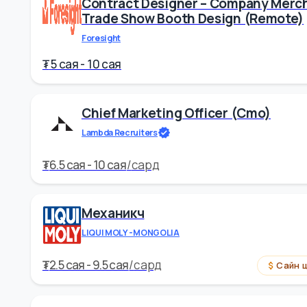
Таван Богд Групп
₮
9 cая - 10 cая
/
сард
Contract Designer – Company 
Trade Show Booth Design (rem
Foresight
₮
5 cая - 10 cая
Chief Marketing Officer (cmo)
Lambda Recruiters
₮
6.5 cая - 10 cая
/
сард