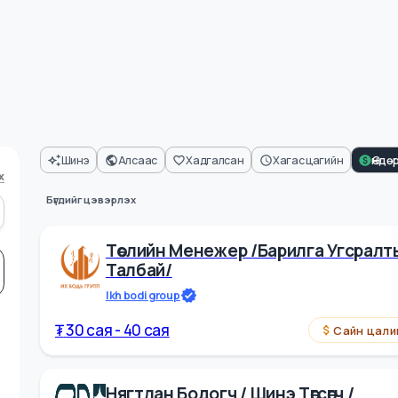
Шинэ
Алсаас
Хадгалсан
Хагас цагийн
харах
Бүгдийг цэвэрлэх
Төслийн Менежер /барилга Угс
Талбай/
Ikh bodi group
₮
30 cая - 40 cая
Сай
л