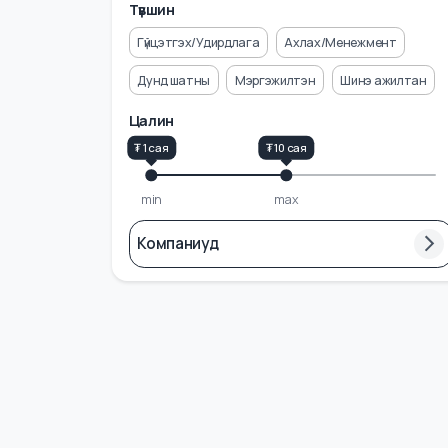
Үйлчилгээ
Дизайн/Контент
+ Бусад 11
Түвшин
Гүйцэтгэх/Удирдлага
Ахлах/Менежмент
Дунд шатны
Мэргэжилтэн
Шинэ ажилта
Цалин
₮ 1 сая
₮ 10 сая
min
max
Компаниуд