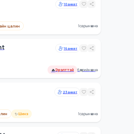
✨
Сайн цалин
Шинэ
16 өдрийн өмнө
10
анкет
Сайн цалин
1 сарын өмнө
lopment
16
анкет
🔥
Эрэлттэй
6 өдрийн өмнө