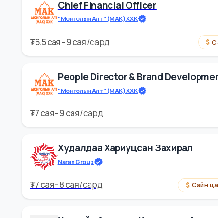
Механикч
LIQUI MOLY -MONGOLIA
₮
2.5 cая - 9.5 cая
/
сард
Chief Financial Officer
"Монголын Алт" (МАК) ХХК
₮
6.5 cая - 9 cая
/
сард
People Director & Brand Deve
"Монголын Алт" (МАК) ХХК
₮
7 cая - 9 cая
/
сард