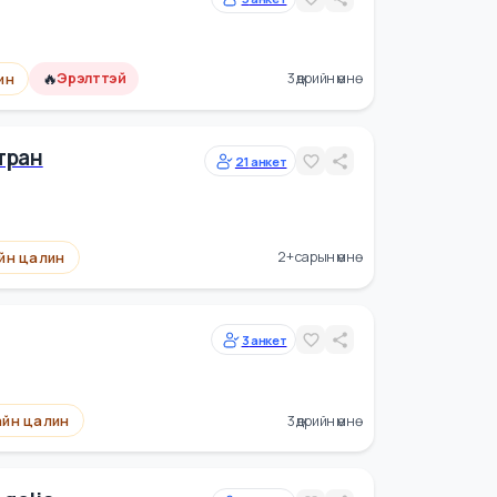
5
анкет
🔥
йн цалин
Эрэлттэй
3 өдрийн өмнө
аж Хамтран
21
анкет
Сайн цалин
2+ сарын өмнө
3
анкет
Сайн цалин
3 өдрийн өмнө