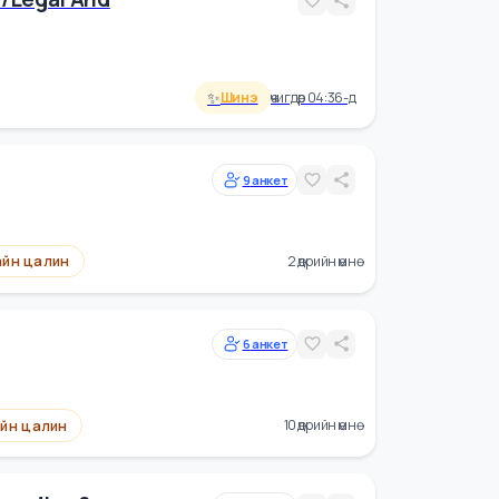
✨
🔥
алин
Шинэ
Эрэлттэй
15 өдрийн өмнө
ирал /legal And
or
✨
Шинэ
өчигдөр 04:36-д
Дарга
9
анкет
Сайн цалин
2 өдрийн өмнө
6
анкет