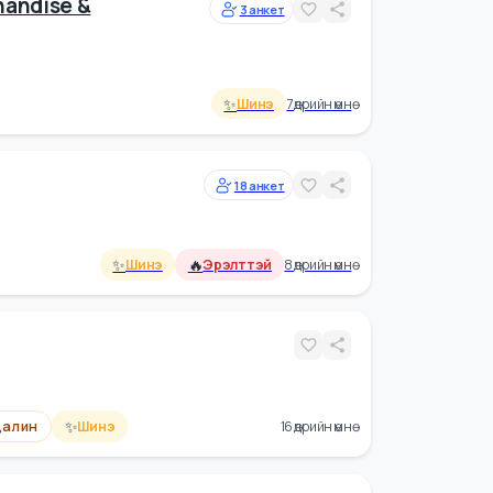
Сайн цалин
10 өдрийн өмнө
Merchandise &
3
анкет
ote)
✨
Шинэ
7 өдрийн өмнө
18
анкет
✨
🔥
Шинэ
Эрэлттэй
8 өдрийн өмнө