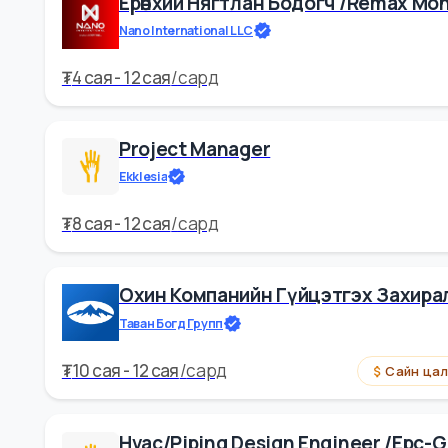
Ерөнхий Нягтлан Бодогч /rema
Nano International LLC
₮
4 cая - 12 cая
/
сард
Project Manager
Ekklesia
₮
8 cая - 12 cая
/
сард
Охин Компанийн Гүйцэтгэх За
Таван Богд Групп