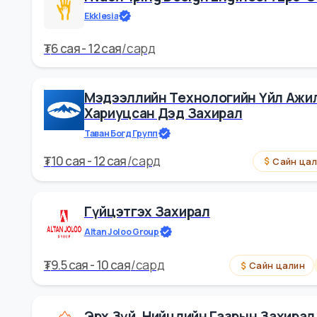
₮
10 cая - 12 cая
/
сард
Са
Hvac/piping Design Engineer /
Ekklesia
₮
6 cая - 12 cая
/
сард
Мэдээллийн Технологийн Үйл
Хариуцсан Дэд Захирал
Таван Богд Групп
₮
10 cая - 12 cая
/
сард
Са
Гүйцэтгэх Захирал
Altan Joloo Group